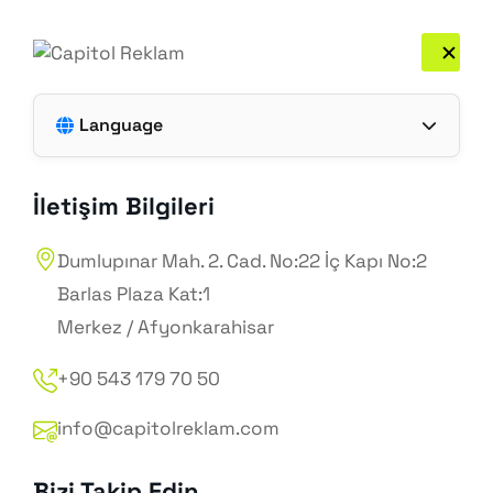
Sizi Arayalım
Ücretsiz Analiz Al 🚀
Language
Capitol Reklam ile şimdi harekete geçin,
Türkçe
dijitalde büyümeye başlayın! 🚀
İletişim Bilgileri
Hemen İletişime Geçin
English
Dumlupınar Mah. 2. Cad. No:22 İç Kapı No:2
Barlas Plaza Kat:1
Merkez / Afyonkarahisar
+90 543 179 70 50
info@capitolreklam.com
Bizi Takip Edin