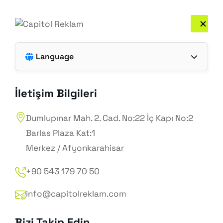
Sizi Arayalım
Ücretsiz Analiz Al 🚀
Language
Capitol Reklam ile şimdi harekete geçin,
Türkçe
dijitalde büyümeye başlayın! 🚀
İletişim Bilgileri
Hemen İletişime Geçin
English
Dumlupınar Mah. 2. Cad. No:22 İç Kapı No:2
Barlas Plaza Kat:1
Merkez / Afyonkarahisar
+90 543 179 70 50
info@capitolreklam.com
Bizi Takip Edin