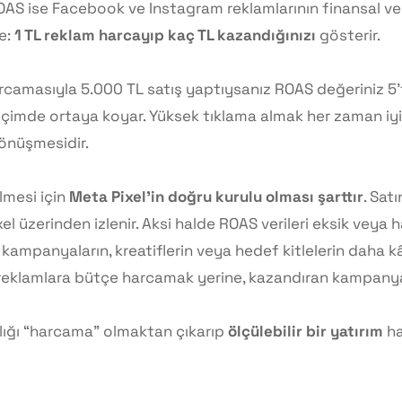
OAS ise Facebook ve Instagram reklamlarının finansal veriml
e:
1 TL reklam harcayıp kaç TL kazandığınızı
gösterir.
arcamasıyla 5.000 TL satış yaptıysanız ROAS değeriniz 5’
biçimde ortaya koyar. Yüksek tıklama almak her zaman iyi
dönüşmesidir.
lmesi için
Meta Pixel’in doğru kurulu olması şarttır
. Sat
 üzerinden izlenir. Aksi halde ROAS verileri eksik veya ha
ampanyaların, kreatiflerin veya hedef kitlelerin daha kâr
eklamlara bütçe harcamak yerine, kazandıran kampanyal
lığı “harcama” olmaktan çıkarıp
ölçülebilir bir yatırım
ha