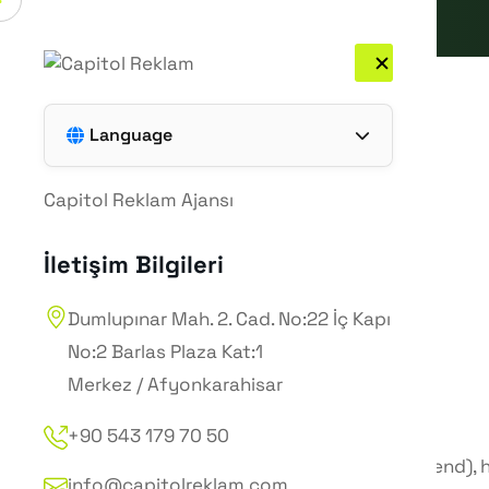
Ücretsiz Analiz Al 🚀
Language
Türkçe
Capitol Reklam Ajansı
English
İletişim Bilgileri
Dumlupınar Mah. 2. Cad. No:22 İç Kapı
No:2 Barlas Plaza Kat:1
Merkez / Afyonkarahisar
+90 543 179 70 50
ROAS (Return on Ad Spend), h
info@capitolreklam.com