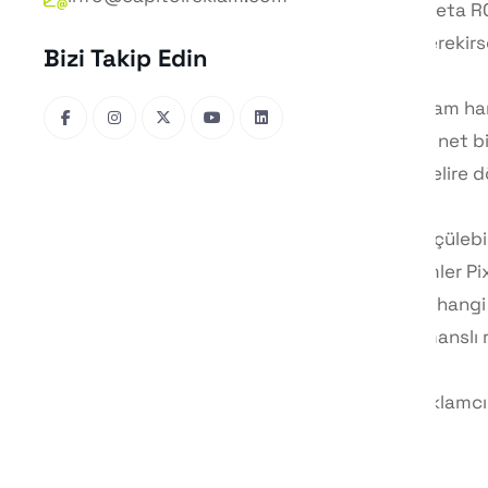
metriklerinden biridir. Meta R
Basitçe ifade etmek gerekirs
Bizi Takip Edin
Örneğin 1.000 TL’lik reklam h
başarılı olup olmadığını net 
önemli olan satışa ve gelire 
Meta ROAS’ın sağlıklı ölçülebi
doldurma gibi dönüşümler Pixel
ROAS analizi sayesinde hangi k
Böylece düşük performanslı r
Kısacası Meta ROAS, reklamcı