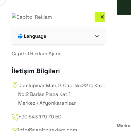
Ücretsiz Analiz Al 🚀
Language
Türkçe
Capitol Reklam Ajansı
English
İletişim Bilgileri
Dumlupınar Mah. 2. Cad. No:22 İç Kapı
No:2 Barlas Plaza Kat:1
Merkez / Afyonkarahisar
+90 543 179 70 50
Sosyal Medya Yönetimi: Markanı
info@capitolreklam.com