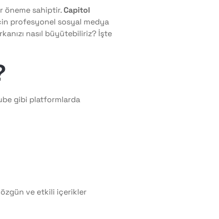
ir öneme sahiptir.
Capitol
için profesyonel sosyal medya
nızı nasıl büyütebiliriz? İşte
?
ube gibi platformlarda
özgün ve etkili içerikler