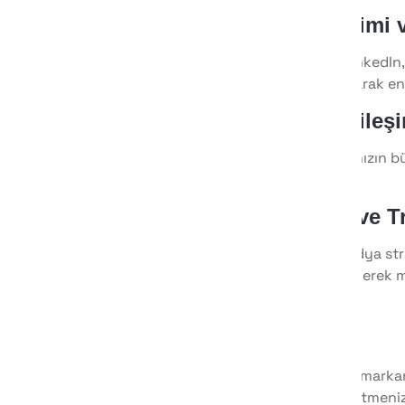
2. Reklam Yönetimi 
Facebook, Instagram, LinkedIn,
en verimli şekilde kullanarak e
3. Takipçi ve Etkile
Sosyal medya hesaplarınızın bü
sunuyoruz.
4. Rakip Analizi ve T
Rakiplerinizin sosyal medya str
Güncel trendleri takip ederek m
Sonuç
Sosyal medya yönetimi, markanı
Reklam Ajansı
olarak, işletmeni