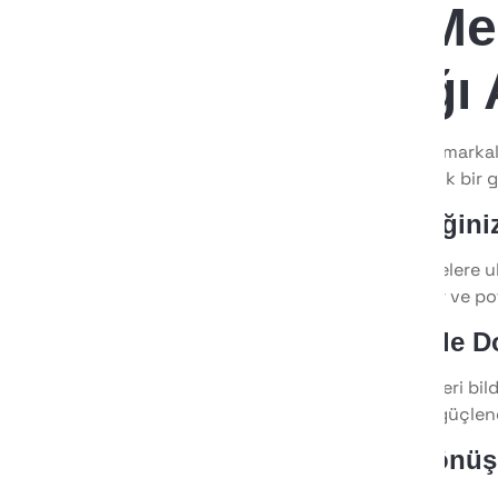
Sosyal Me
Sağladığı 
Sosyal medya yönetimi, markala
artırma
noktasında büyük bir g
1. Marka Bilinirliğiniz
Sosyal medya, geniş kitlelere ul
görünürlüğünü artırabilir ve pot
2. Hedef Kitlenizle 
Sosyal medya, müşteri geri bildi
Bu da marka sadakatini güçlend
3. Satışları ve Dönüş