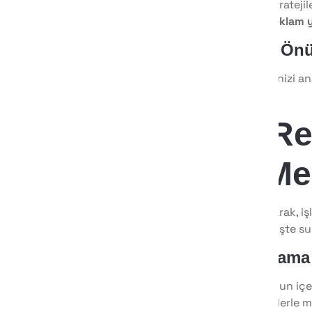
Doğru içerik ve reklam stratejile
Etkili bir
sosyal medya reklam 
4. Rakiplerinizin Ö
Sektörünüzdeki rakiplerinizi ana
geçebilirsiniz.
Capitol Re
Sosyal Me
Capitol Reklam Ajansı
olarak, iş
yeri almasını sağlıyoruz. İşte
1. Stratejik Planlama
Markanızın kimliğine uygun içer
içerik ve etkileyici metinlerle 