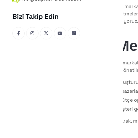
Günümüz dijital çağında, markal
Reklam Ajansı
olarak, işletmele
Bizi Takip Edin
yönetimi hizmetleri sunuyoruz.
detaylar…
Sosyal Me
Sosyal medya yönetimi, markala
profesyonel bir şekilde yönetilm
İçerik planlaması ve oluştur
Hedef kitle analizi ve pazarla
Reklam yönetimi ve bütçe o
Etkileşim takibi ve müşteri 
Capitol Reklam Ajansı
olarak, ma
oluşturuyoruz.